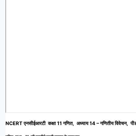
NCERT एनसीईआरटी कक्षा 11 गणित, अध्याय 14 – गणितीय विवेचन, पीडी