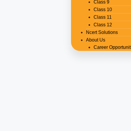
Class 9
Class 10
Class 11
Class 12
Ncert Solutions
About Us
Career Opportunit