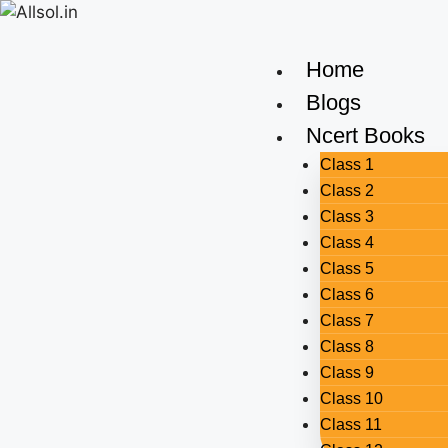
Home
Blogs
Ncert Books
Class 1
Class 2
Class 3
Class 4
Class 5
Class 6
Class 7
Class 8
Class 9
Class 10
Class 11