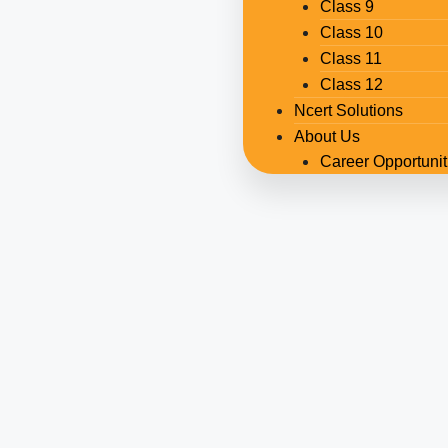
Class 9
Class 10
Class 11
Class 12
Ncert Solutions
About Us
Career Opportunit