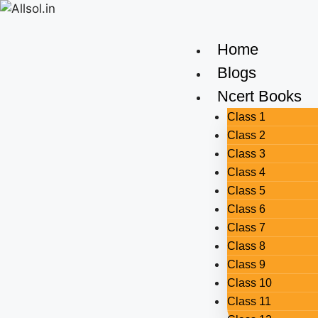
Home
Blogs
Ncert Books
Class 1
Class 2
Class 3
Class 4
Class 5
Class 6
Class 7
Class 8
Class 9
Class 10
Class 11