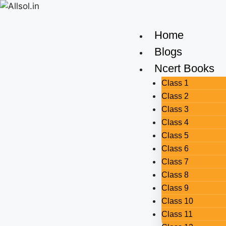
Home
Blogs
Ncert Books
Class 1
Class 2
Class 3
Class 4
Class 5
Class 6
Class 7
Class 8
Class 9
Class 10
Class 11