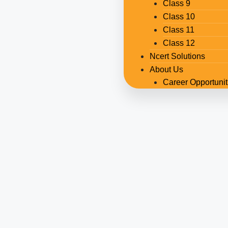
Class 9
Class 10
Class 11
Class 12
Ncert Solutions
About Us
Career Opportunit