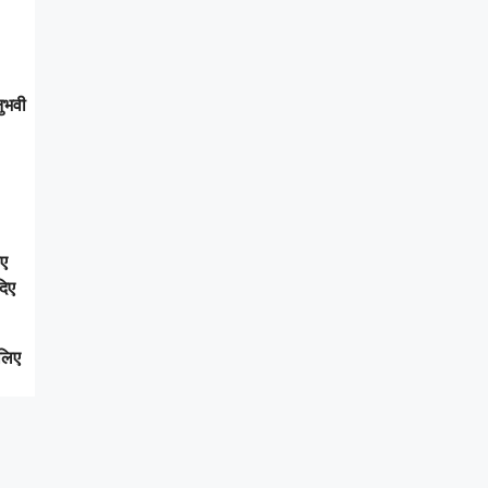
ुभवी
िए
दिए
लिए