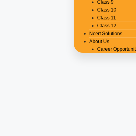
Class 9
Class 10
Class 11
Class 12
Ncert Solutions
About Us
Career Opportunit