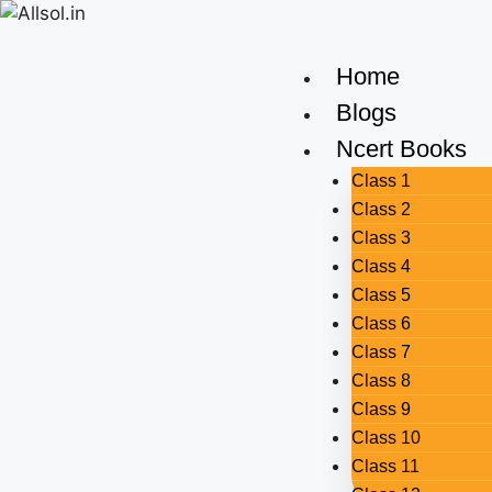
Home
Blogs
Ncert Books
Class 1
Class 2
Class 3
Class 4
Class 5
Class 6
Class 7
Class 8
Class 9
Class 10
Class 11