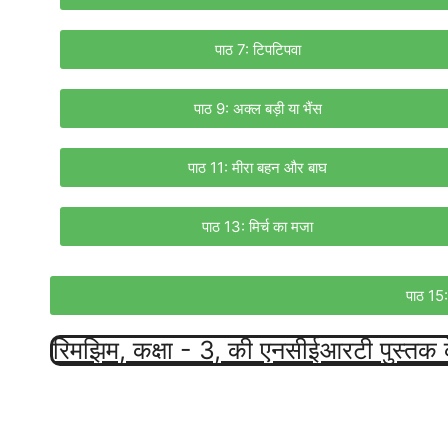
पाठ 7: टिपटिपवा
पाठ 9: अक्ल बड़ी या भैंस
पाठ 11: मीरा बहन और बाघ
पाठ 13: मिर्च का मजा
पाठ 15: प
रिमझिम, कक्षा - 3, की एनसीईआरटी पुस्तक