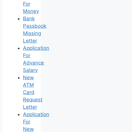
For
Money
Bank
Passbook
Missing
Letter
Application
For
Advance
Salary
New
ATM
Card
Request
Letter
Application
For
New