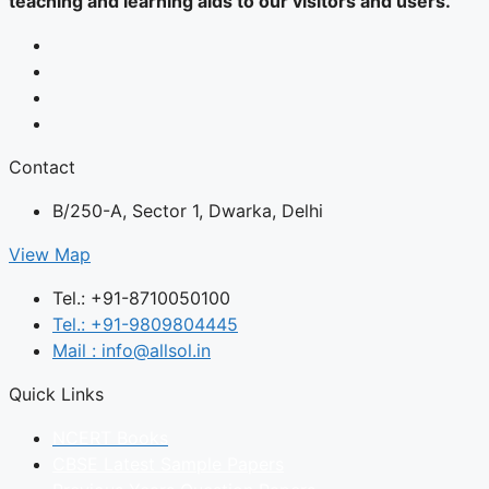
teaching and learning aids to our visitors and users.
Contact
B/250-A, Sector 1, Dwarka, Delhi
View Map
Tel.: +91-8710050100
Tel.: +91-9809804445
Mail : info@allsol.in
Quick Links
NCERT Books
CBSE Latest Sample Papers