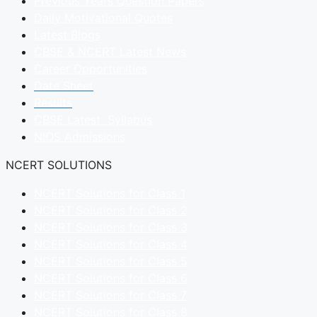
Previous Years Question Papers
Daily Motivational Quotes
Latest Blogs
CBSE & NCERT Latest News
Career Opportunities
Date Sheet
Results
CBSE Latest Syllabus
NIOS Admissions
NCERT SOLUTIONS
NCERT Solutions for Class 1
NCERT Solutions for Class 2
NCERT Solutions for Class 3
NCERT Solutions for Class 4
NCERT Solutions for Class 5
NCERT Solutions for Class 6
NCERT Solutions for Class 7
NCERT Solutions for Class 8