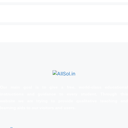
Our main goal is to give a free, world‑class educational
instructions and guidance to every student. Through this
website we are trying to provide qualitative teaching and
learning aids to our visitors and users.