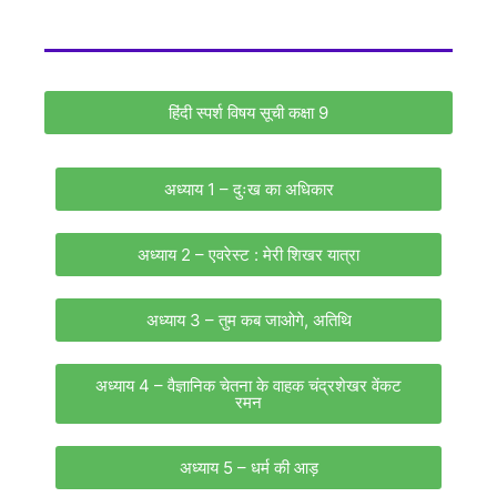
हिंदी स्पर्श विषय सूची कक्षा 9
अध्याय 1 – दुःख का अधिकार
अध्याय 2 – एवरेस्ट : मेरी शिखर यात्रा
अध्याय 3 – तुम कब जाओगे, अतिथि
अध्याय 4 – वैज्ञानिक चेतना के वाहक चंद्रशेखर वेंकट
रमन
अध्याय 5 – धर्म की आड़