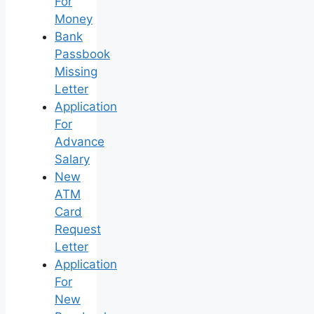
For
Money
Bank
Passbook
Missing
Letter
Application
For
Advance
Salary
New
ATM
Card
Request
Letter
Application
For
New