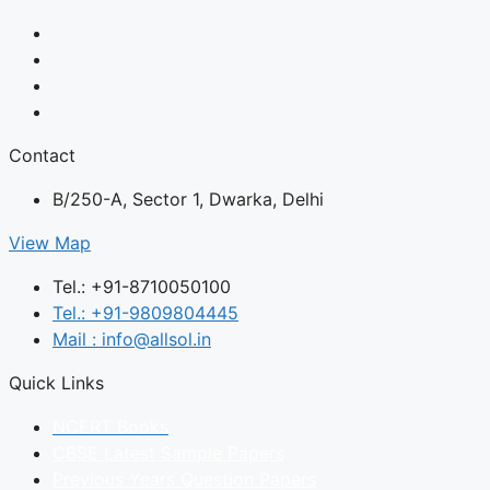
Contact
B/250-A, Sector 1, Dwarka, Delhi
View Map
Tel.: +91-8710050100
Tel.: +91-9809804445
Mail : info@allsol.in
Quick Links
NCERT Books
CBSE Latest Sample Papers
Previous Years Question Papers