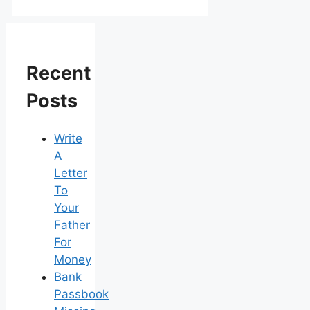
Recent
Posts
Write
A
Letter
To
Your
Father
For
Money
Bank
Passbook