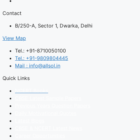
Contact
B/250-A, Sector 1, Dwarka, Delhi
View Map
Tel.: +91-8710050100
Tel.: +91-9809804445
Mail : info@allsol.in
Quick Links
NCERT Books
CBSE Latest Sample Papers
Previous Years Question Papers
Daily Motivational Quotes
Latest Blogs
CBSE & NCERT Latest News
Career Opportunities