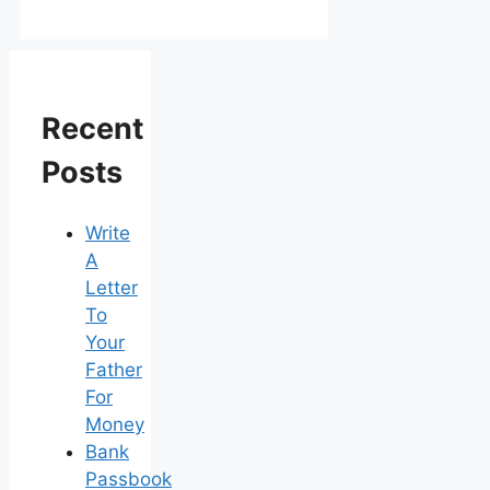
Recent
Posts
Write
A
Letter
To
Your
Father
For
Money
Bank
Passbook