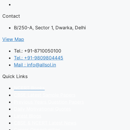
Contact
B/250-A, Sector 1, Dwarka, Delhi
View Map
Tel.: +91-8710050100
Tel.: +91-9809804445
Mail : info@allsol.in
Quick Links
NCERT Books
CBSE Latest Sample Papers
Previous Years Question Papers
Daily Motivational Quotes
Latest Blogs
CBSE & NCERT Latest News
Career Opportunities