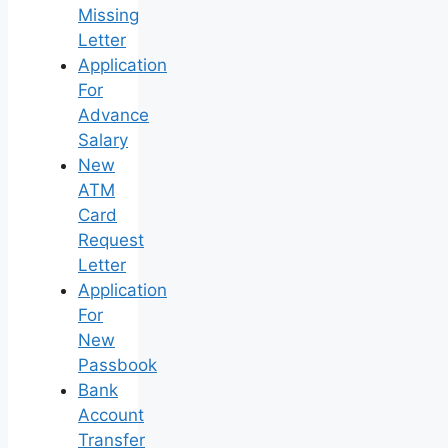
Missing
Letter
Application
For
Advance
Salary
New
ATM
Card
Request
Letter
Application
For
New
Passbook
Bank
Account
Transfer