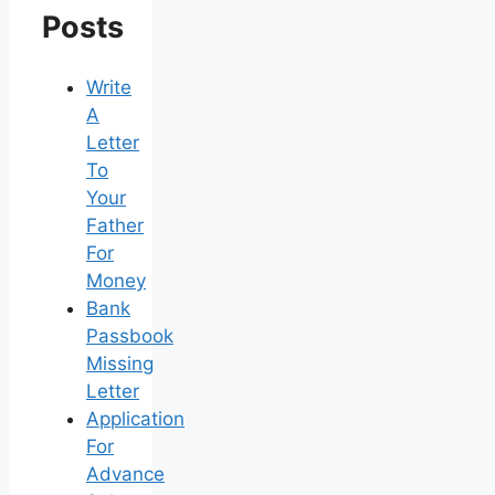
Posts
Write
A
Letter
To
Your
Father
For
Money
Bank
Passbook
Missing
Letter
Application
For
Advance