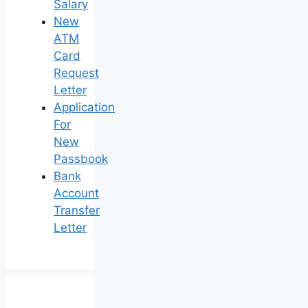
Salary
New
ATM
Card
Request
Letter
Application
For
New
Passbook
Bank
Account
Transfer
Letter