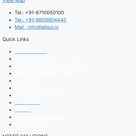
View Map
Tel.: +91-8710050100
Tel.: +91-9809804445
Mail : info@allsol.in
Quick Links
NCERT Books
CBSE Latest Sample Papers
Previous Years Question Papers
Daily Motivational Quotes
Latest Blogs
CBSE & NCERT Latest News
Career Opportunities
Date Sheet
Results
CBSE Latest Syllabus
NIOS Admissions