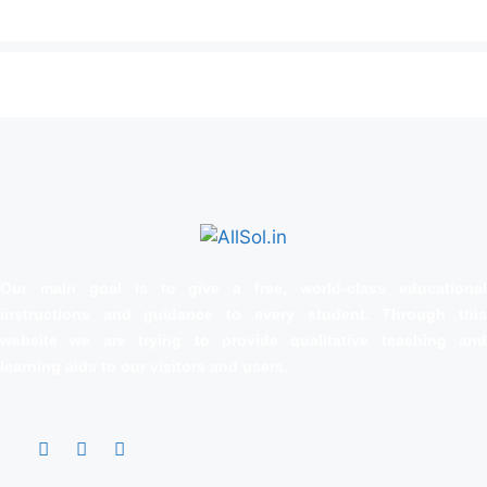
Our main goal is to give a free, world‑class educational
instructions and guidance to every student. Through this
website we are trying to provide qualitative teaching and
learning aids to our visitors and users.