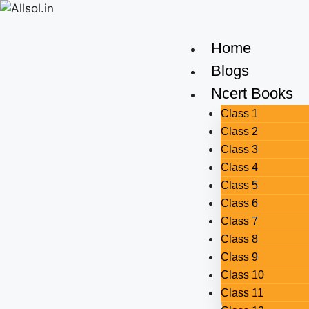
Home
Blogs
Ncert Books
Class 1
Class 2
Class 3
Class 4
Class 5
Class 6
Class 7
Class 8
Class 9
Class 10
Class 11