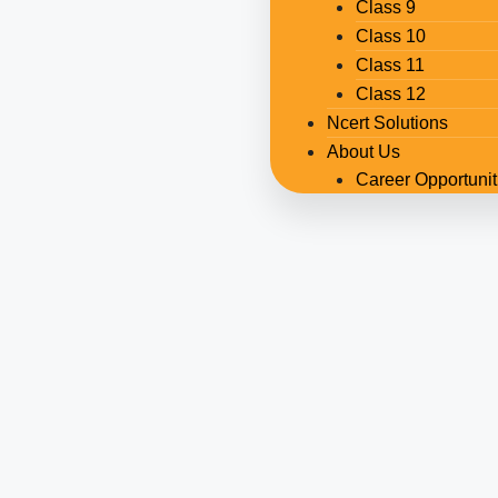
Class 9
Class 10
Class 11
Class 12
Ncert Solutions
About Us
Career Opportunit