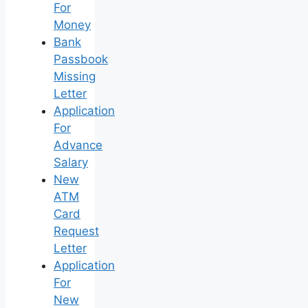
For
Money
Bank
Passbook
Missing
Letter
Application
For
Advance
Salary
New
ATM
Card
Request
Letter
Application
For
New