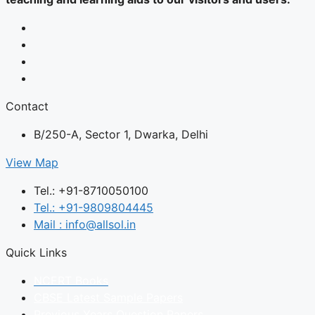
Contact
B/250-A, Sector 1, Dwarka, Delhi
View Map
Tel.: +91-8710050100
Tel.: +91-9809804445
Mail : info@allsol.in
Quick Links
NCERT Books
CBSE Latest Sample Papers
Previous Years Question Papers