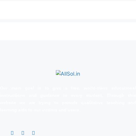
Our main goal is to give a free, world‑class educational
instructions and guidance to every student. Through this
website we are trying to provide qualitative teaching and
learning aids to our visitors and users.