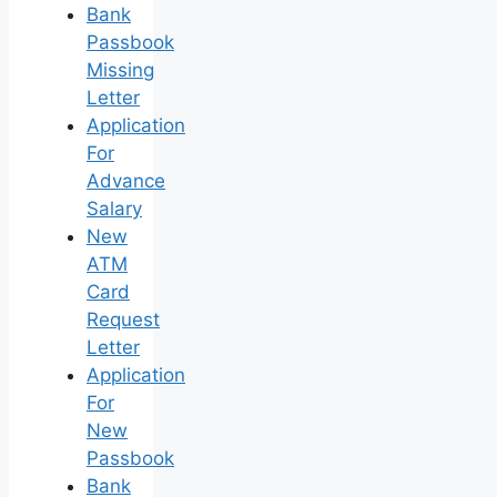
Bank
Passbook
Missing
Letter
Application
For
Advance
Salary
New
ATM
Card
Request
Letter
Application
For
New
Passbook
Bank