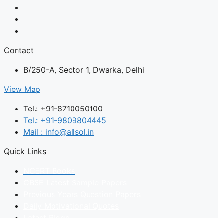
Contact
B/250-A, Sector 1, Dwarka, Delhi
View Map
Tel.: +91-8710050100
Tel.: +91-9809804445
Mail : info@allsol.in
Quick Links
NCERT Books
CBSE Latest Sample Papers
Previous Years Question Papers
Daily Motivational Quotes
Latest Blogs