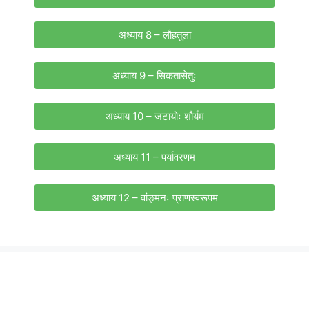
अध्याय 8 – लौहतुला
अध्याय 9 – सिकतासेतुः
अध्याय 10 – जटायोः शौर्यम
अध्याय 11 – पर्यावरणम
अध्याय 12 – वांङ्मनः प्राणस्वरूपम