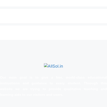
Our main goal is to give a free, world‑class educational
instructions and guidance to every student. Through this
website we are trying to provide qualitative teaching and
learning aids to our visitors and users.