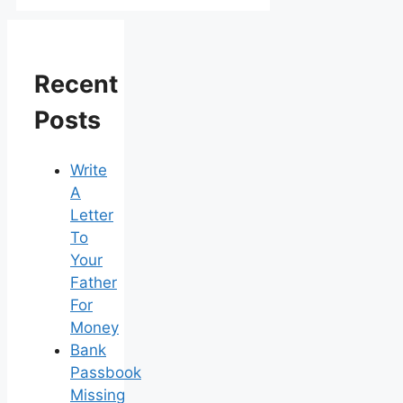
Recent
Posts
Write
A
Letter
To
Your
Father
For
Money
Bank
Passbook
Missing