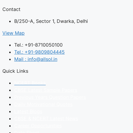
Contact
B/250-A, Sector 1, Dwarka, Delhi
View Map
Tel.: +91-8710050100
Tel.: +91-9809804445
Mail : info@allsol.in
Quick Links
NCERT Books
CBSE Latest Sample Papers
Previous Years Question Papers
Daily Motivational Quotes
Latest Blogs
CBSE & NCERT Latest News
Career Opportunities
Date Sheet