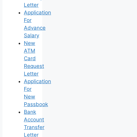
Letter
Application
For
Advance
Salary
New
ATM
Card
Request
Letter
Application
For
New
Passbook
Bank
Account
Transfer
Letter