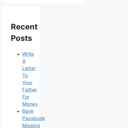
Recent
Posts
Write
A
Letter
To
Your
Father
For
Money
Bank
Passbook
Missing