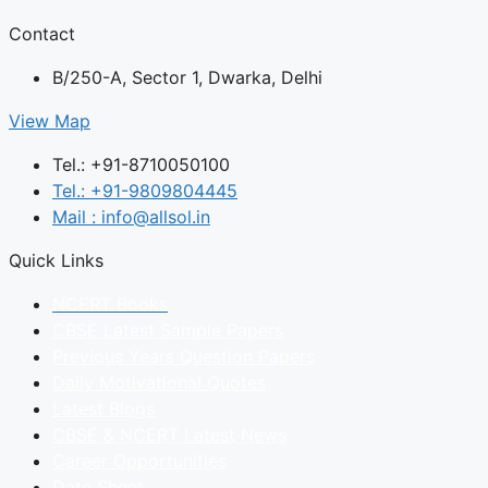
Contact
B/250-A, Sector 1, Dwarka, Delhi
View Map
Tel.: +91-8710050100
Tel.: +91-9809804445
Mail : info@allsol.in
Quick Links
NCERT Books
CBSE Latest Sample Papers
Previous Years Question Papers
Daily Motivational Quotes
Latest Blogs
CBSE & NCERT Latest News
Career Opportunities
Date Sheet