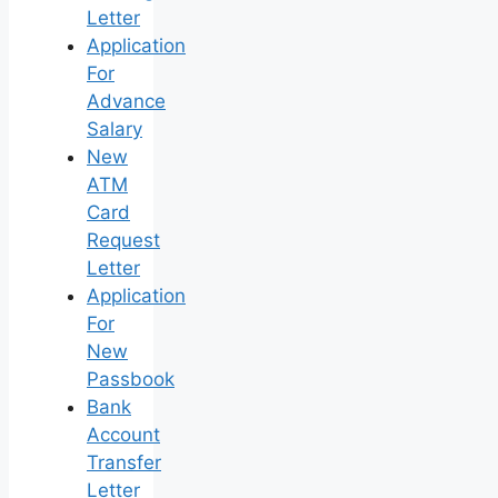
Letter
Application
For
Advance
Salary
New
ATM
Card
Request
Letter
Application
For
New
Passbook
Bank
Account
Transfer
Letter