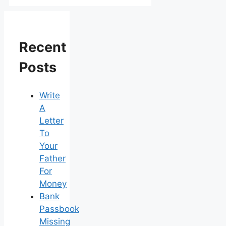
Recent
Posts
Write
A
Letter
To
Your
Father
For
Money
Bank
Passbook
Missing