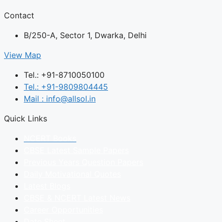
Contact
B/250-A, Sector 1, Dwarka, Delhi
View Map
Tel.: +91-8710050100
Tel.: +91-9809804445
Mail : info@allsol.in
Quick Links
NCERT Books
CBSE Latest Sample Papers
Previous Years Question Papers
Daily Motivational Quotes
Latest Blogs
CBSE & NCERT Latest News
Career Opportunities
Date Sheet