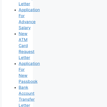
Letter
Application
For
Advance
Salary
New
ATM
Card
Request
Letter
Application
For
New
Passbook
Bank
Account
Transfer
Letter