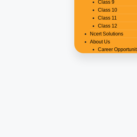
Class 9
Class 10
Class 11
Class 12
Ncert Solutions
About Us
Career Opportunit