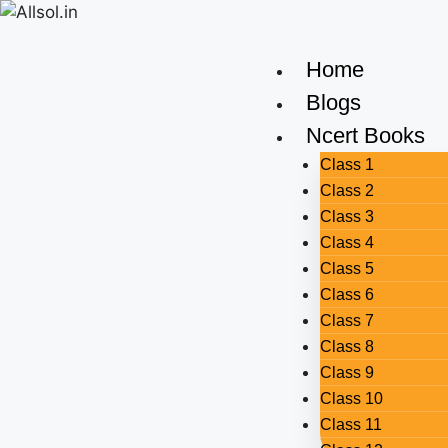
Home
Blogs
Ncert Books
Class 1
Class 2
Class 3
Class 4
Class 5
Class 6
Class 7
Class 8
Class 9
Class 10
Class 11