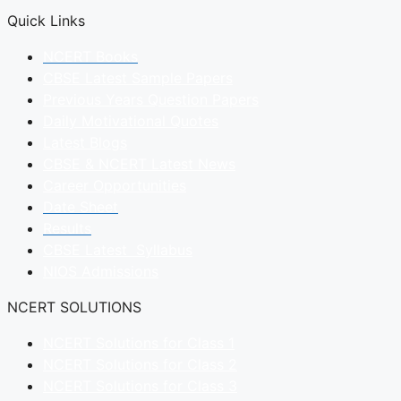
Quick Links
NCERT Books
CBSE Latest Sample Papers
Previous Years Question Papers
Daily Motivational Quotes
Latest Blogs
CBSE & NCERT Latest News
Career Opportunities
Date Sheet
Results
CBSE Latest Syllabus
NIOS Admissions
NCERT SOLUTIONS
NCERT Solutions for Class 1
NCERT Solutions for Class 2
NCERT Solutions for Class 3