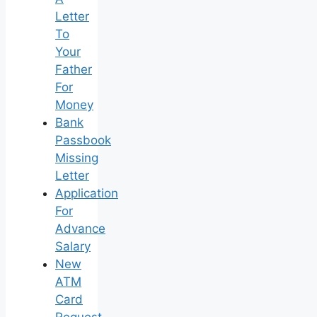
Letter
To
Your
Father
For
Money
Bank
Passbook
Missing
Letter
Application
For
Advance
Salary
New
ATM
Card
Request