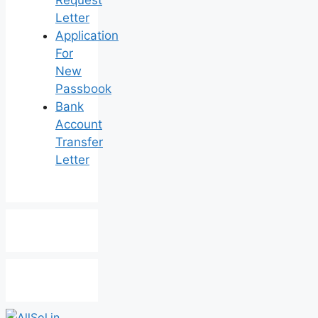
Letter
Application
For
New
Passbook
Bank
Account
Transfer
Letter