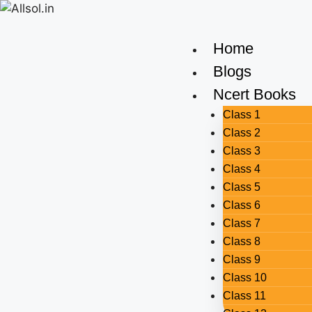
Home
Blogs
Ncert Books
Class 1
Class 2
Class 3
Class 4
Class 5
Class 6
Class 7
Class 8
Class 9
Class 10
Class 11