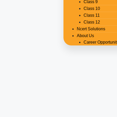
Class 9
Class 10
Class 11
Class 12
Ncert Solutions
About Us
Career Opportunit