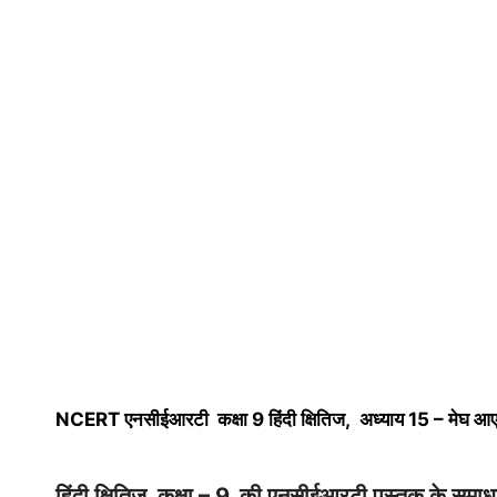
NCERT एनसीईआरटी कक्षा 9 हिंदी क्षितिज, अध्याय 15 – मेघ आए
हिंदी क्षितिज, कक्षा – 9, की एनसीईआरटी पुस्तक के समाध