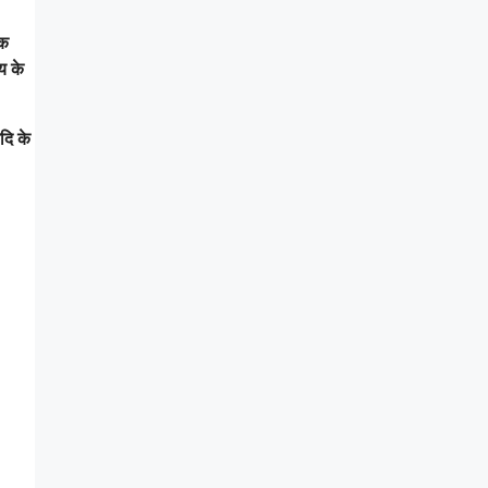
िक
य के
दि के