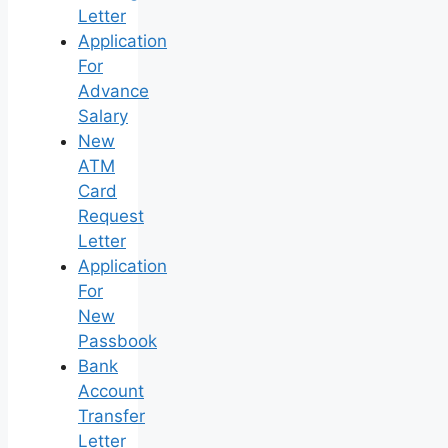
Letter
Application
For
Advance
Salary
New
ATM
Card
Request
Letter
Application
For
New
Passbook
Bank
Account
Transfer
Letter