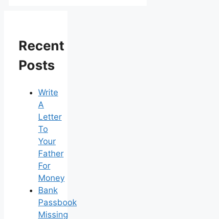
Recent
Posts
Write
A
Letter
To
Your
Father
For
Money
Bank
Passbook
Missing