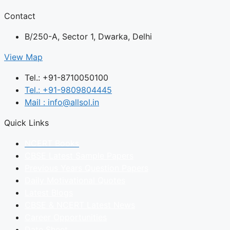
Contact
B/250-A, Sector 1, Dwarka, Delhi
View Map
Tel.: +91-8710050100
Tel.: +91-9809804445
Mail : info@allsol.in
Quick Links
NCERT Books
CBSE Latest Sample Papers
Previous Years Question Papers
Daily Motivational Quotes
Latest Blogs
CBSE & NCERT Latest News
Career Opportunities
Date Sheet