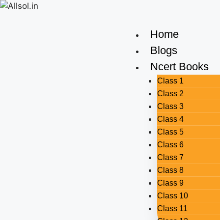
Home
Blogs
Ncert Books
Class 1
Class 2
Class 3
Class 4
Class 5
Class 6
Class 7
Class 8
Class 9
Class 10
Class 11