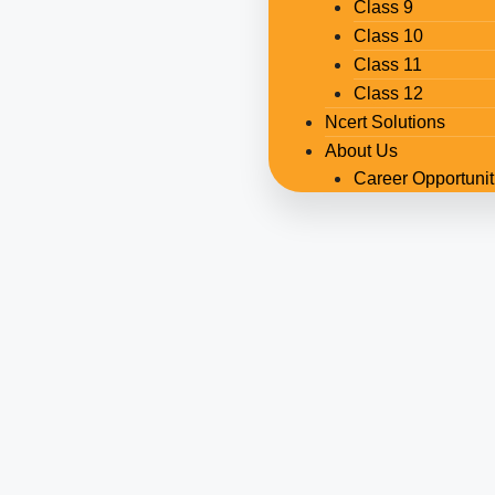
Class 9
Class 10
Class 11
Class 12
Ncert Solutions
About Us
Career Opportunit