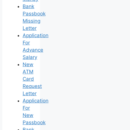
Bank
Passbook
Missing
Letter
Application
For
Advance
Salary
New
ATM
Card
Request
Letter
Application
For
New
Passbook
Bank