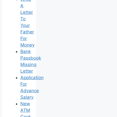
A
Letter
To
Your
Father
For
Money
Bank
Passbook
Missing
Letter
Application
For
Advance
Salary
New
ATM
Card