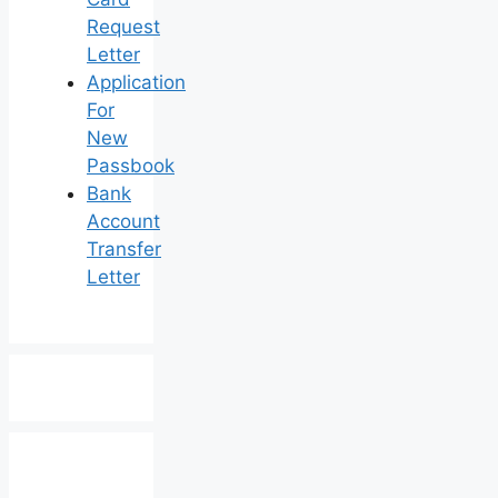
Request
Letter
Application
For
New
Passbook
Bank
Account
Transfer
Letter