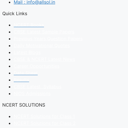
Mail : info@allsol.in
Quick Links
NCERT Books
CBSE Latest Sample Papers
Previous Years Question Papers
Daily Motivational Quotes
Latest Blogs
CBSE & NCERT Latest News
Career Opportunities
Date Sheet
Results
CBSE Latest Syllabus
NIOS Admissions
NCERT SOLUTIONS
NCERT Solutions for Class 1
NCERT Solutions for Class 2