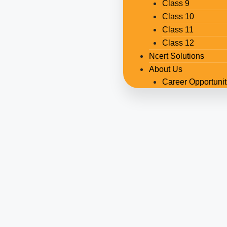
Class 9
Class 10
Class 11
Class 12
Ncert Solutions
About Us
Career Opportunit