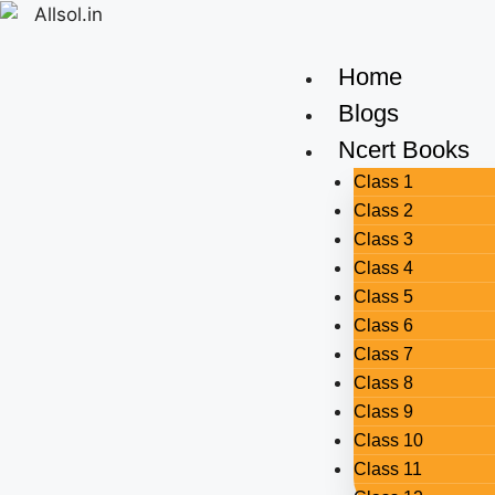
Home
Blogs
Ncert Books
Class 1
Class 2
Class 3
Class 4
Class 5
Class 6
Class 7
Class 8
Class 9
Class 10
Class 11