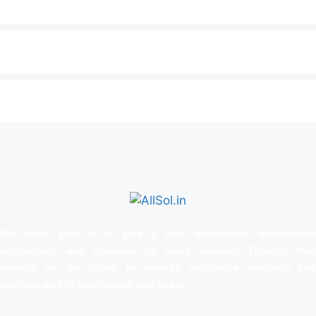
Our main goal is to give a free, world‑class educational
instructions and guidance to every student. Through this
website we are trying to provide qualitative teaching and
learning aids to our visitors and users.