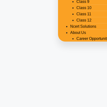
Class 9
Class 10
Class 11
Class 12
Ncert Solutions
About Us
Career Opportunit