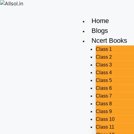
Home
Blogs
Ncert Books
Class 1
Class 2
Class 3
Class 4
Class 5
Class 6
Class 7
Class 8
Class 9
Class 10
Class 11