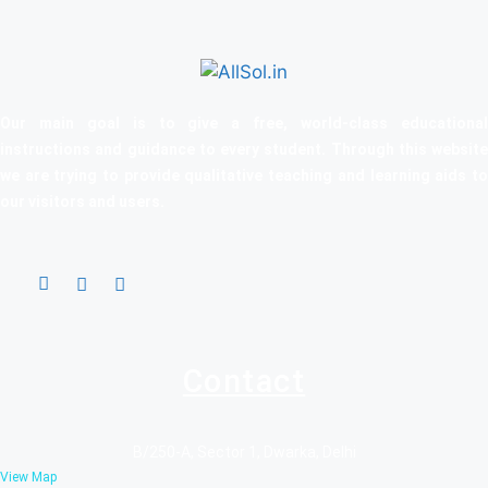
Our main goal is to give a free, world‑class educational
instructions and guidance to every student. Through this website
we are trying to provide qualitative teaching and learning aids to
our visitors and users.
Contact
B/250-A, Sector 1, Dwarka, Delhi
View Map