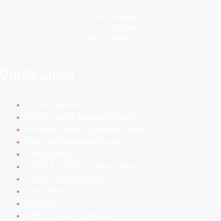
Tel.: +91-8710050100
Tel.: +91-9809804445
Mail : info@allsol.in
Quick Links
NCERT Books
CBSE Latest Sample Papers
Previous Years Question Papers
Daily Motivational Quotes
Latest Blogs
CBSE & NCERT Latest News
Career Opportunities
Date Sheet
Results
CBSE Latest Syllabus