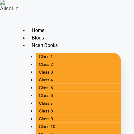
Skip
to
content
Home
Blogs
Ncert Books
Class 1
Class 2
Class 3
Class 4
Class 5
Class 6
Class 7
Class 8
Class 9
Class 10