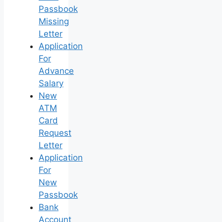
Passbook
Missing
Letter
Application
For
Advance
Salary
New
ATM
Card
Request
Letter
Application
For
New
Passbook
Bank
Account