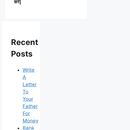
करें|
Recent
Posts
Write
A
Letter
To
Your
Father
For
Money
Bank