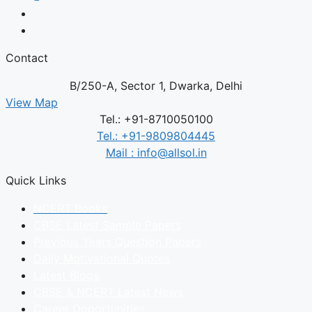
Contact
B/250-A, Sector 1, Dwarka, Delhi
View Map
Tel.: +91-8710050100
Tel.: +91-9809804445
Mail : info@allsol.in
Quick Links
NCERT Books
CBSE Latest Sample Papers
Previous Years Question Papers
Daily Motivational Quotes
Latest Blogs
CBSE & NCERT Latest News
Career Opportunities