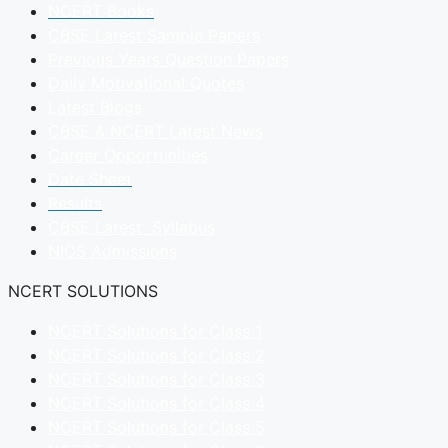
NCERT Books
CBSE Latest Sample Papers
Previous Years Question Papers
Daily Motivational Quotes
Latest Blogs
CBSE & NCERT Latest News
Career Opportunities
Date Sheet
Results
CBSE Latest Syllabus
NIOS Admissions
NCERT SOLUTIONS
NCERT Solutions for Class 1
NCERT Solutions for Class 2
NCERT Solutions for Class 3
NCERT Solutions for Class 4
NCERT Solutions for Class 5