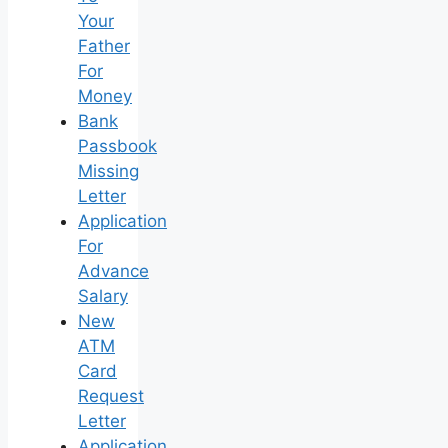
Your
Father
For
Money
Bank
Passbook
Missing
Letter
Application
For
Advance
Salary
New
ATM
Card
Request
Letter
Application