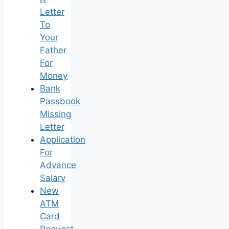
Letter
To
Your
Father
For
Money
Bank
Passbook
Missing
Letter
Application
For
Advance
Salary
New
ATM
Card
Request