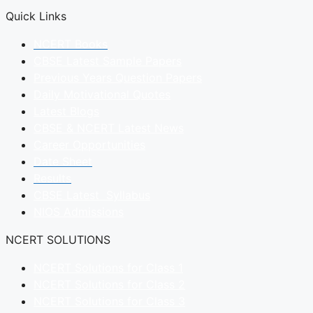
Quick Links
NCERT Books
CBSE Latest Sample Papers
Previous Years Question Papers
Daily Motivational Quotes
Latest Blogs
CBSE & NCERT Latest News
Career Opportunities
Date Sheet
Results
CBSE Latest Syllabus
NIOS Admissions
NCERT SOLUTIONS
NCERT Solutions for Class 1
NCERT Solutions for Class 2
NCERT Solutions for Class 3