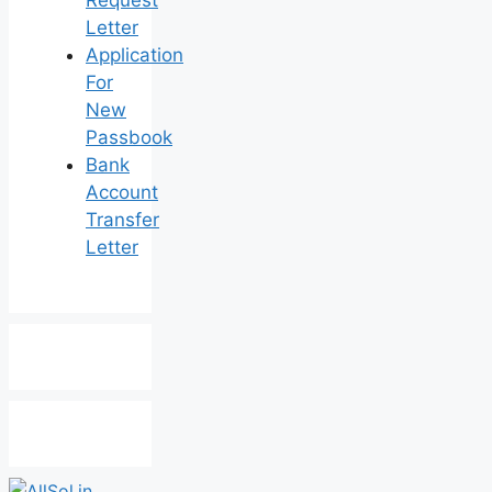
Letter
Application
For
New
Passbook
Bank
Account
Transfer
Letter